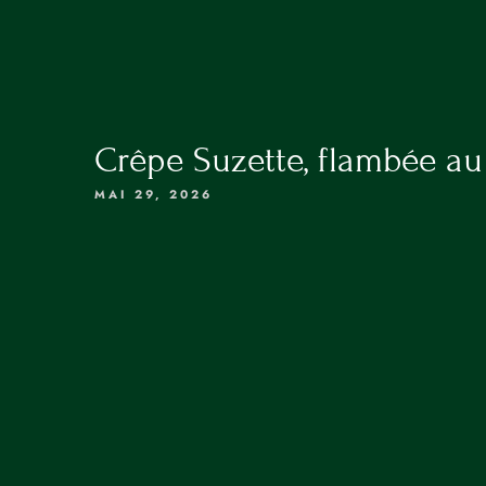
ACCUEIL
RÉSERVATION
LA CARTE
LES VINS
Crêpe Suzette, flambée a
PRIVATISATION
MAI 29, 2026
RÉSERVATION