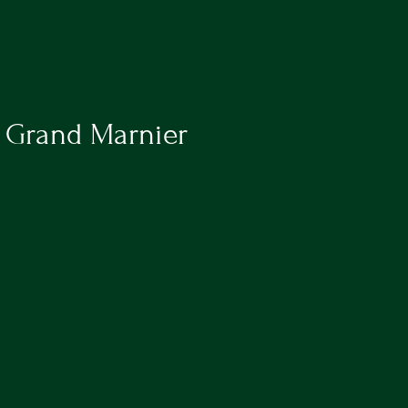
40 R
u Grand Marnier
CONTACT
05 64 72 30 66
suzanne.bistro@gmail.com