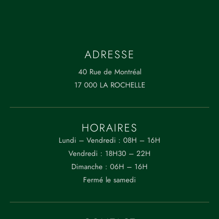
0
0
0
L
ADRESSE
a
40 Rue de Montréal
R
17 000 LA ROCHELLE
o
c
h
HORAIRES
el
CONTACT
Lundi – Vendredi : 08H – 16H
le
Vendredi : 18H30 – 22H
05 64 72 30 66
Dimanche : 06H – 16H
suzanne.bistro@gmail.com
MENU
Fermé le samedi
ADRESSE