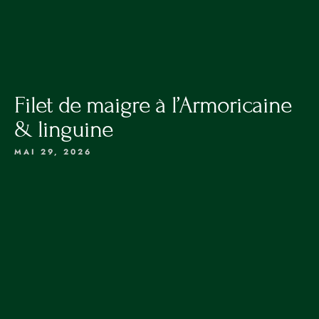
RÉSERVATION
4
0
R
u
Filet de maigre à l’Armoricaine
e
& linguine
d
e
ACCUEIL
MAI 29, 2026
M
o
LA CARTE
nt
LES VINS
r
é
PRIVATISATION
al
,
RÉSERVATION
1
7