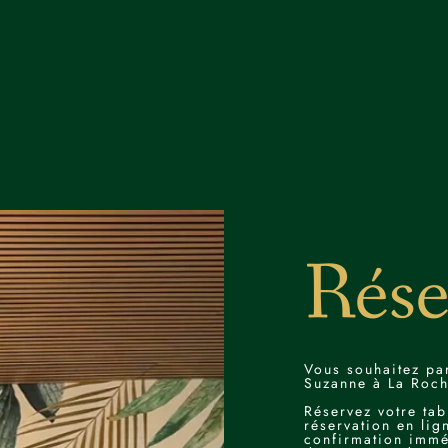
40 R
Rése
CONTACT
05 64 72 30 66
Vous souhaitez pa
Suzanne à La Roche
suzanne.bistro@gmail.com
Réservez votre ta
réservation en lig
confirmation immé