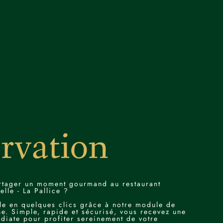
ue de Montréal, 17 000 La Rochelle
MENU
rvation
ADRESSE
40 Rue de Montréal,
rtager un moment gourmand au restaurant
lle - La Pallice ?
17 000 LA ROCHELLE
ble en quelques clics grâce à notre module de
ne. Simple, rapide et sécurisé, vous recevez une
diate pour profiter sereinement de votre