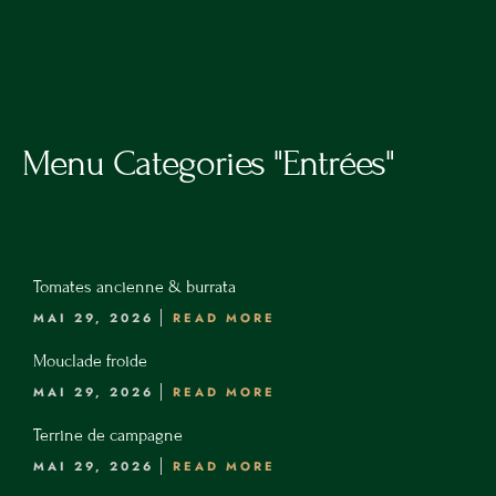
RÉSERVATION
4
0
R
u
Menu Categories "Entrées"
e
d
e
M
ACCUEIL
o
Tomates ancienne & burrata
nt
LA CARTE
MAI 29, 2026
READ MORE
r
Mouclade froide
LES VINS
é
MAI 29, 2026
READ MORE
al
PRIVATISATION
,
Terrine de campagne
1
RÉSERVATION
MAI 29, 2026
READ MORE
7