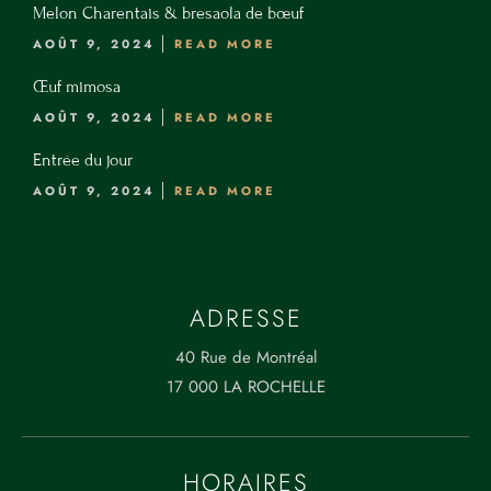
Melon Charentais & bresaola de bœuf
0
AOÛT 9, 2024
READ MORE
0
0
Œuf mimosa
L
AOÛT 9, 2024
READ MORE
a
Entrée du jour
R
AOÛT 9, 2024
READ MORE
o
c
h
el
ADRESSE
le
40 Rue de Montréal
17 000 LA ROCHELLE
MENU
CONTACT
05 64 72 30 66
HORAIRES