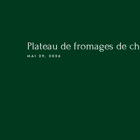
ACCUEIL
RÉSERVATION
LA CARTE
LES VINS
Plateau de fromages de ch
PRIVATISATION
MAI 29, 2026
RÉSERVATION