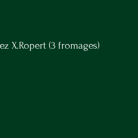
40 R
ez X.Ropert (3 fromages)
CONTACT
05 64 72 30 66
suzanne.bistro@gmail.com