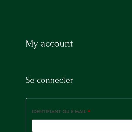
RÉSERVATION
ACCUEIL
LA CARTE
My account
LES VINS
PRIVATISATION
Se connecter
RÉSERVATION
IDENTIFIANT OU E-MAIL
*