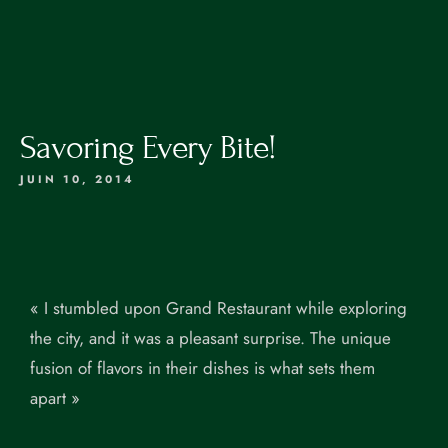
RÉSERVATION
4
0
R
u
Savoring Every Bite!
e
d
JUIN 10, 2014
e
M
ACCUEIL
o
LA CARTE
nt
« I stumbled upon Grand Restaurant while exploring
r
LES VINS
é
the city, and it was a pleasant surprise. The unique
PRIVATISATION
al
fusion of flavors in their dishes is what sets them
,
apart »
RÉSERVATION
1
7