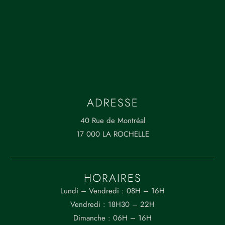
0
0
0
L
a
R
o
ADRESSE
c
h
40 Rue de Montréal
el
17 000 LA ROCHELLE
le
CONTACT
HORAIRES
MENU
05 64 72 30 66
Lundi – Vendredi : 08H – 16H
Vendredi : 18H30 – 22H
suzanne.bistro@gmail.com
Dimanche : 06H – 16H